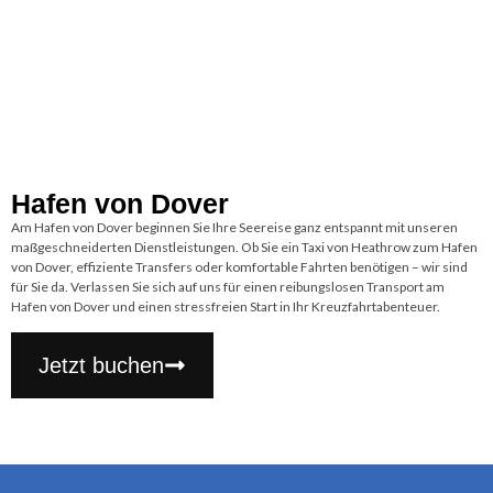
Hafen von Dover
Am Hafen von Dover beginnen Sie Ihre Seereise ganz entspannt mit unseren
maßgeschneiderten Dienstleistungen. Ob Sie ein Taxi von Heathrow zum Hafen
von Dover, effiziente Transfers oder komfortable Fahrten benötigen – wir sind
für Sie da. Verlassen Sie sich auf uns für einen reibungslosen Transport am
Hafen von Dover und einen stressfreien Start in Ihr Kreuzfahrtabenteuer.
Jetzt buchen