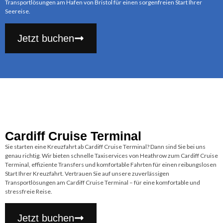
Transportlösungen am Hafen von Bristol für einen sorgenfreien Start Ihrer
Seereise.
Jetzt buchen
Cardiff Cruise Terminal
Sie starten eine Kreuzfahrt ab Cardiff Cruise Terminal? Dann sind Sie bei uns
genau richtig. Wir bieten schnelle Taxiservices von Heathrow zum Cardiff Cruise
Terminal, effiziente Transfers und komfortable Fahrten für einen reibungslosen
Start Ihrer Kreuzfahrt. Vertrauen Sie auf unsere zuverlässigen
Transportlösungen am Cardiff Cruise Terminal – für eine komfortable und
stressfreie Reise.
Jetzt buchen