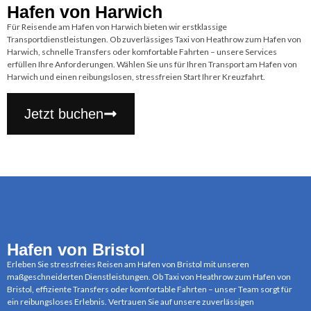
Hafen von Harwich
Für Reisende am Hafen von Harwich bieten wir erstklassige
Transportdienstleistungen. Ob zuverlässiges Taxi von Heathrow zum Hafen von
Harwich, schnelle Transfers oder komfortable Fahrten – unsere Services
erfüllen Ihre Anforderungen. Wählen Sie uns für Ihren Transport am Hafen von
Harwich und einen reibungslosen, stressfreien Start Ihrer Kreuzfahrt.
Jetzt buchen
Hafen von Bristol
Erleben Sie stressfreies Reisen am Hafen von Bristol mit unseren
maßgeschneiderten Dienstleistungen. Ob Taxi von Heathrow zum Hafen von
Bristol, effiziente Transfers oder komfortable Fahrten – unser Team sorgt für
ein reibungsloses Erlebnis. Vertrauen Sie auf unsere zuverlässigen