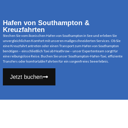
Hafen von Southampton &
Kreuzfahrten
Stechen Sie vom ikonischen Hafen von Southampton in See und erleben Sie
unvergleichlichen Komfort mit unseren maßgeschneiderten Services. Ob Sie
eine Kreuzfahrt antreten oder einen Transport zum Hafen von Southampton
benötigen – einschließlich Taxi ab Heathrow – unser Expertenteam sorgt für
eine reibungslose Reise. Buchen Sie unser Southampton-Hafen-Taxi, effiziente
Transfers oder komfortable Fahrten für ein sorgenfreies Seeerlebnis.
Jetzt buchen