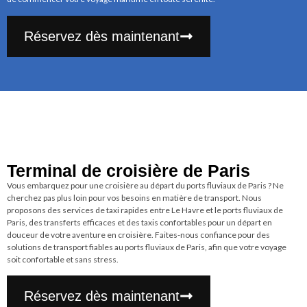
Réservez dès maintenant
Terminal de croisière de Paris
Vous embarquez pour une croisière au départ du ports fluviaux de Paris ? Ne
cherchez pas plus loin pour vos besoins en matière de transport. Nous
proposons des services de taxi rapides entre Le Havre et le ports fluviaux de
Paris, des transferts efficaces et des taxis confortables pour un départ en
douceur de votre aventure en croisière. Faites-nous confiance pour des
solutions de transport fiables au ports fluviaux de Paris, afin que votre voyage
soit confortable et sans stress.
Réservez dès maintenant