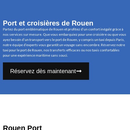
Port et croisières de Rouen
Partez du port emblématique de Rouen et profitez d’un confort inégalé grâce à
nos services sur mesure. Que vous embarquiez pour une croisière ou que vous
ayez besoin d’un transport vers le port de Rouen, y compris un taxi depuis Paris,
notre équipe d’experts vous garantit un voyage sans encombre. Réservez notre
taxi pour le port de Rouen, nos transferts efficaces ou nos taxis confortables
pour une expérience maritime sans souci.
Réservez dès maintenant
Rouen Port