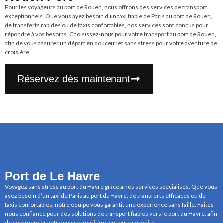
Pour les voyageurs au port de Rouen, nous offrons des services de transport
exceptionnels. Que vous ayez besoin d’un taxi fiable de Paris au port de Rouen,
de transferts rapides ou de taxis confortables, nos services sont conçus pour
répondre à vos besoins. Choisissez-nous pour votre transport au port de Rouen,
afin de vous assurer un départ en douceur et sans stress pour votre aventure de
croisière.
Réservez dès maintenant
Port de Le Havre
Voyagez sans stress au port du Havre grâce à nos services spécialisés. Que vous
ayez besoin d’un taxi de Paris au port du Havre, de transferts efficaces ou de
taxis confortables, notre équipe vous garantit une expérience sans faille. Faites-
nous confiance pour des solutions de transport fiables vers le port du Havre, afin
de commencer votre voyage maritime en toute sérénité.