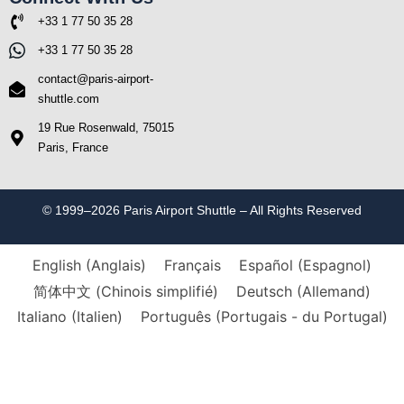
+33 1 77 50 35 28
+33 1 77 50 35 28
contact@paris-airport-
shuttle.com
19 Rue Rosenwald, 75015
Paris, France
© 1999–2026 Paris Airport Shuttle – All Rights Reserved
English
(
Anglais
)
Français
Español
(
Espagnol
)
简体中文
(
Chinois simplifié
)
Deutsch
(
Allemand
)
Italiano
(
Italien
)
Português
(
Portugais - du Portugal
)