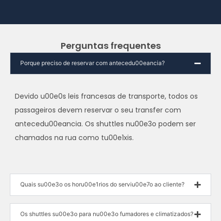
Perguntas frequentes
Porque preciso de reservar com antecedu00eancia?
Devido u00e0s leis francesas de transporte, todos os
passageiros devem reservar o seu transfer com
antecedu00eancia. Os shuttles nu00e3o podem ser
chamados na rua como tu00e1xis.
Quais su00e3o os horu00e1rios do serviu00e7o ao cliente?
Os shuttles su00e3o para nu00e3o fumadores e climatizados?